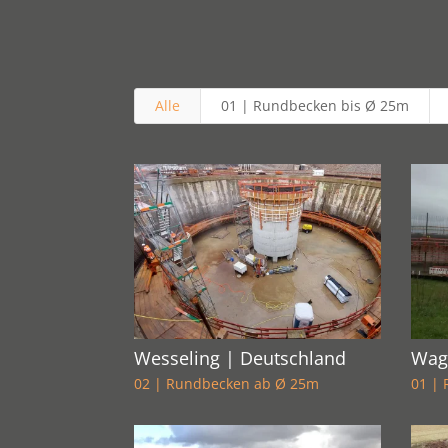
Alle
01 | Rundbecken bis Ø 25m
Wesseling | Deutschland
Wag
02 | Rundbecken ab Ø 25m
01 |