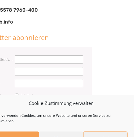
) 5578 7960-400
b.info
tter abonnieren
E-Mail (Pflichtfeld)
e
t
Weiblich
Männlich
Cookie-Zustimmung verwalten
Anmelden
r verwenden Cookies, um unsere Website und unseren Service zu
timieren.