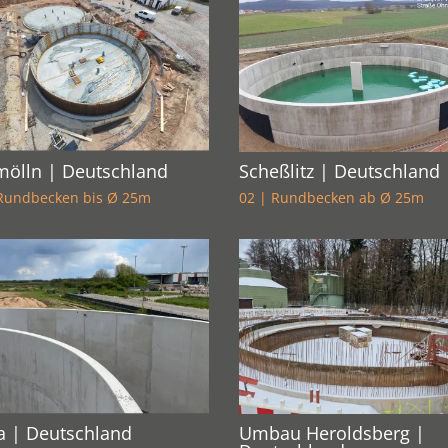
ölln | Deutschland
Scheßlitz | Deutschland
 Rundbecken bis Ø 25m
02 | Rundbecken ab Ø 25m
a | Deutschland
Umbau Heroldsberg |