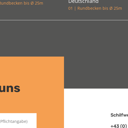
Deutschland
 Rundbecken bis Ø 25m
01 | Rundbecken bis Ø 25m
 uns
Schilfw
+43 (0)