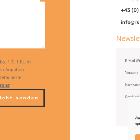
+43 (0
info@rs
Newsle
. 1 S. 1 lit. b)
gen Angaben
Vorname
etaillierte
ärung
Nachnam
Geschlech
icht senden
Wi
op