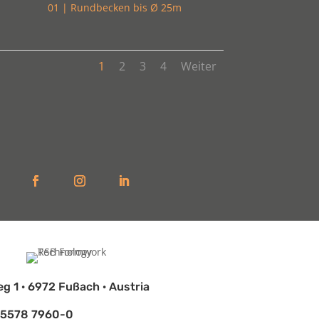
01 | Rundbecken bis Ø 25m
1
2
3
4
Weiter
eg 1 · 6972 Fußach · Austria
 5578 7960-0