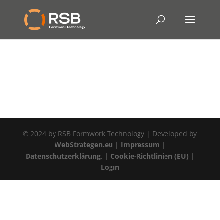
© 2024 by RSB Formwork Technology | Developed by
WebStrategen.eu
|
Impressum
|
Datenschutzerklärung
. |
Cookie-Richtlinien (EU)
|
Login