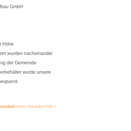
iefbau GmbH
m Höhe
ern wurden nacheinander
gung der Gemeinde
serbehälter wurde unsere
espannt.