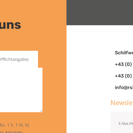
 uns
Schilfw
+43 (0)
+43 (0
info@rs
Newsle
. 1 S. 1 lit. b)
gen Angaben