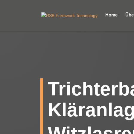
Home
Übe
Trichter
Kläranla
Witzlasre