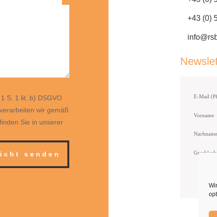
+43 (0)
info@rsb
Newslet
 1 S. 1 lit. b) DSGVO
 verarbeiten wir gemäß
Vorname
 finden Sie in unserer
Nachnam
Geschlech
icht senden
Wi
opt