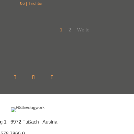
06 | Trichter
1
2
Weiter
g 1 · 6972 Fußach · Austria
5578 7960-0