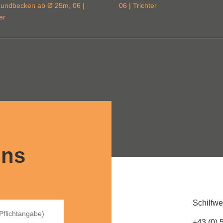
Rundbecken ab Ø 25m
,
06 |
06 | Trichter
er
uns
Schilfwe
+43 (0) 