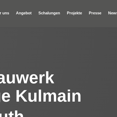
r uns
Angebot
Schalungen
Projekte
Presse
New
bauwerk
ge Kulmain
uth