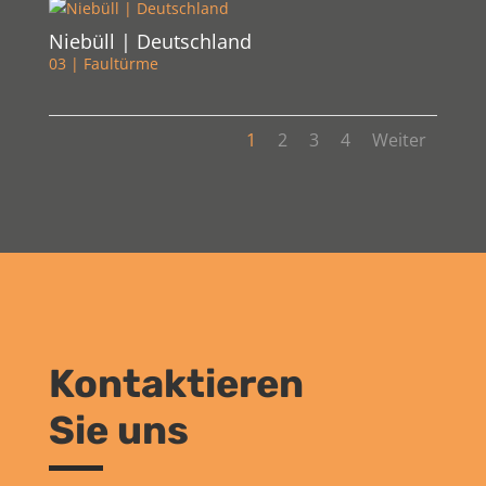
Niebüll | Deutschland
03 | Faultürme
1
2
3
4
Weiter
Kontaktieren
Sie uns