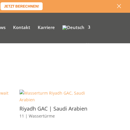
×
×
JETZT BERECHNEN!
JETZT BERECHNEN!
ws
Kontakt
Karriere
Riyadh GAC | Saudi Arabien
11 | Wassertürme