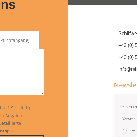
uns
Schilfwe
+43 (0) 
+43 (0)
info@rsb
Newsle
. 1 S. 1 lit. b)
gen Angaben
Vorname
etaillierte
ärung
Nachnam