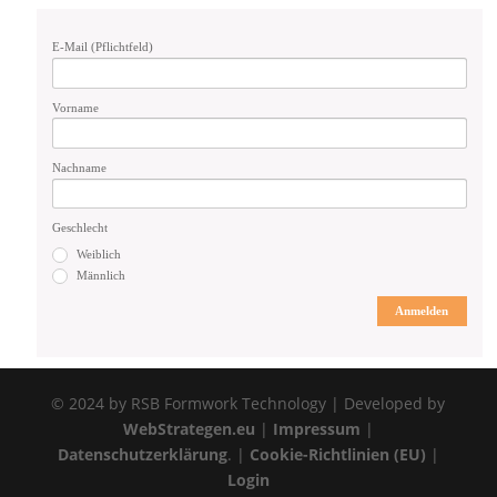
E-Mail (Pflichtfeld)
Vorname
Nachname
Geschlecht
Weiblich
Männlich
Anmelden
© 2024 by RSB Formwork Technology | Developed by
WebStrategen.eu
|
Impressum
|
Datenschutzerklärung
. |
Cookie-Richtlinien (EU)
|
Login