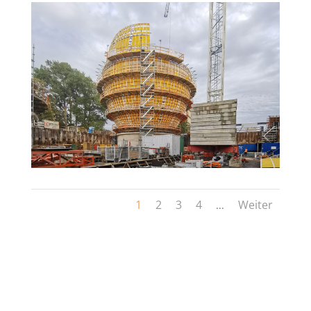
1
2
3
4
Weiter
...